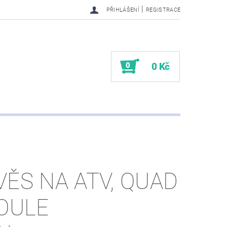
|
PŘIHLÁŠENÍ
REGISTRACE
0
0 Kč
VĚS NA ATV, QUAD
KOULE