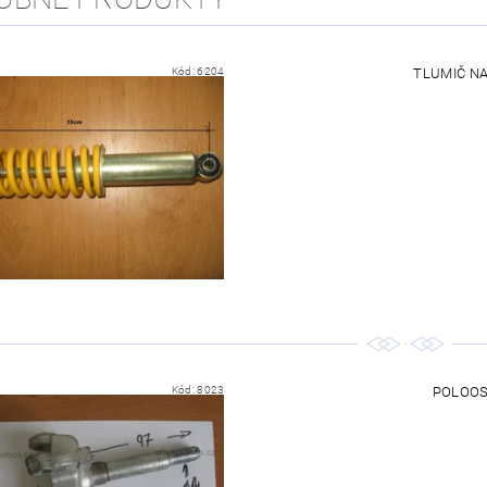
Kód:
6204
TLUMIČ NA 
Kód:
8023
POLOOS