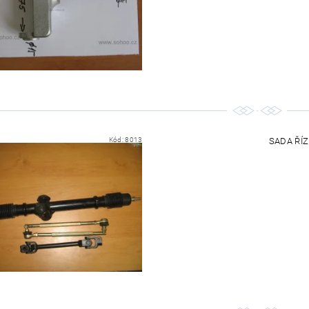
Kód:
8013
SADA ŘÍZ