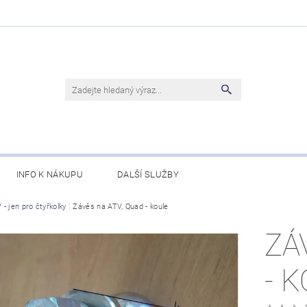
INFO K NÁKUPU
DALŠÍ SLUŽBY
 - jen pro čtyřkolky
Závěs na ATV, Quad - koule
ZÁ
- 