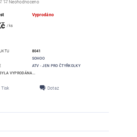
Neohodnoceno
st
Vyprodáno
Kč
/ ks
UKTU
8041
SOHOO
E
ATV - JEN PRO ČTYŘKOLKY
BYLA VYPRODÁNA...
Tisk
Dotaz