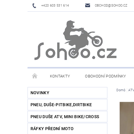
+420 603 531 614
OBCHOD@SOHOO.CZ
KONTAKTY
OBCHODNÍ PODMÍNKY
Domů
ATV
NOVINKY
PNEU, DUŠE-PITBIKE,DIRTBIKE
PNEU DUŠE ATV, MINI BIKE/CROSS
RÁFKY PŘEDNÍ MOTO