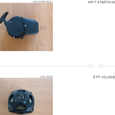
Kód:
8059/8021
KRYT STARTOVÁNÍ
Kód:
6280
ŠTÍT VOLNOBĚ