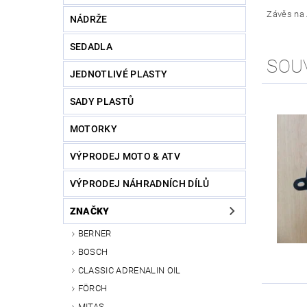
Závěs na 
NÁDRŽE
SEDADLA
SOU
JEDNOTLIVÉ PLASTY
SADY PLASTŮ
MOTORKY
VÝPRODEJ MOTO & ATV
VÝPRODEJ NÁHRADNÍCH DÍLŮ
ZNAČKY
BERNER
BOSCH
CLASSIC ADRENALIN OIL
FÖRCH
MITAS