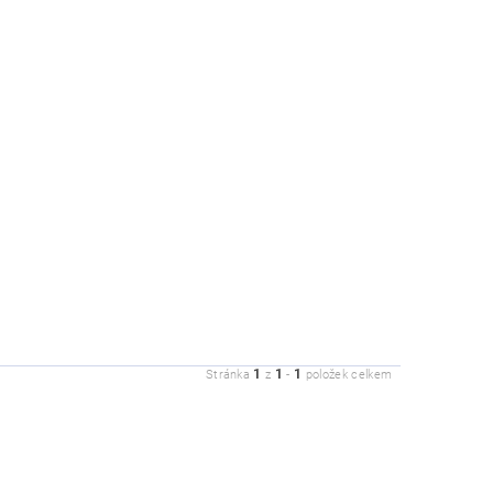
1
1
1
Stránka
z
-
položek celkem