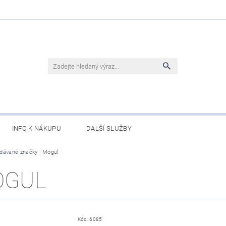
INFO K NÁKUPU
DALŠÍ SLUŽBY
dávané značky
Mogul
OGUL
Kód:
6085