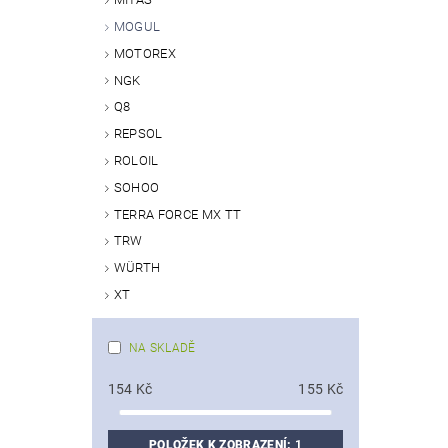
MOGUL
MOTOREX
NGK
Q8
REPSOL
ROLOIL
SOHOO
TERRA FORCE MX TT
TRW
WÜRTH
XT
NA SKLADĚ
154
Kč
155
Kč
POLOŽEK K ZOBRAZENÍ:
1