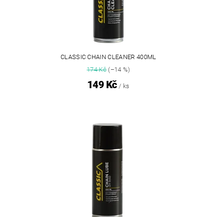
CLASSIC CHAIN CLEANER 400ML
174 Kč
(–14 %)
149 Kč
/ ks