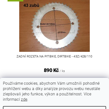
ZADNÍ ROZETA NA PITBIKE, DIRTBIKE - 43Z/428/110
890 Kč
/ ks
Používáme cookies, abychom Vám umožnili pohodlné
prohlížení webu a díky analýze provozu webu neustále
zlepšovali jeho funkce, výkon a použitelnost. Více
|
|
|
Sohoo.cz
Dirt-bike.cz
Autoservis a pneuservis Auto-Pitel.cz
informací
zde
.
|
Zemědělská technika Pitel
Profi nářadí v akci Simek.eu