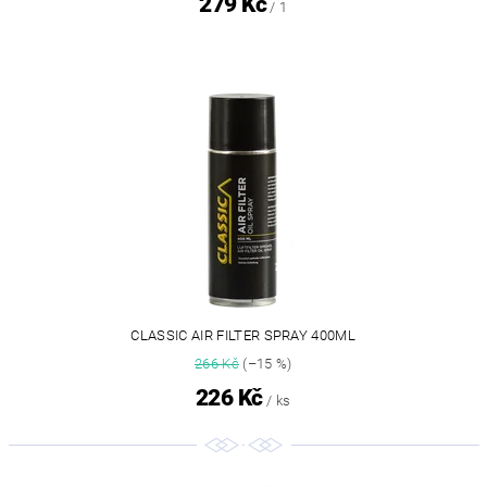
279 Kč
/ 1
CLASSIC AIR FILTER SPRAY 400ML
266 Kč
(–15 %)
226 Kč
/ ks