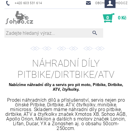
+420 603 531 614
OBCHOD@SOHOO.CZ
0
0 Kč
NÁHRADNÍ DÍLY
PITBIKE/DIRTBIKE/ATV
Nabízíme náhradní díly a servis pro pit moto, Pitbike, Dirtbike,
ATV, čtyřkolky.
Prodej náhradních dílů a příslušenství, servis nejen pro
čínské
Pitbike, Dirtbike, ATV, čtyřkolky
,
minibike,
minicross
. Skladem máme náhradní díly pro pitbike,
dirtbike, ATV a čtyřkolky značek
Xmotos XB, Sohoo AGB,
Apollo Orion, Mikilon
a dalších s motory značek
Loncin,
Lifan, Ducar, YX
a
Zongshen
aj. o obsahu 50ccm-
250ccm.