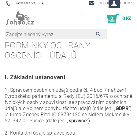
+420 603 531 614
OBCHOD@SOHOO.CZ
0
0 Kč
PODMÍNKY OCHRANY
OSOBNÍCH ÚDAJŮ
I.
Základní ustanovení
1. Správcem osobních údajů podle čl. 4 bod 7 nařízení
Evropského parlamentu a Rady (EU) 2016/679 o ochraně
fyzických osob v souvislosti se zpracováním osobních
údajů a o volném pohybu těchto údajů (dále jen: „
GDPR
”)
je firma Zdeněk Pitel IČ 68794126 se sídlem Mokrosuky
62, 342 01 Sušice (dále jen: „
správce
“).
2. Kontaktní údaje správce jsou