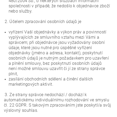
480/2004 Sb., o některých službách informační
společnosti v případě, že nedošlo k objednávce zboží
nebo služby.
2. Účelem zpracování osobních údajů je
vyřízení Vaší objednávky a výkon práv a povinností
vyplývajících ze smluvního vztahu mezi Vámi a
správcem; při objednávce jsou vyžadovány osobní
údaje, které jsou nutné pro úspěšné vyřízení
objednávky (jméno a adresa, kontakt), poskytnutí
osobních údajů je nutným požadavkem pro uzavření
a plnění smlouvy, bez poskytnutí osobních údajů
není možné smlouvu uzavřít či jí ze strany správce
plnit,
zasílání obchodních sdělení a činění dalších
marketingových aktivit.
3. Ze strany správce nedochází / dochází k
automatickému individuálnímu rozhodování ve smyslu
čl. 22 GDPR. S takovým zpracováním jste poskytl/a svůj
výslovný souhlas.