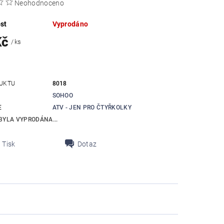
Neohodnoceno
st
Vyprodáno
Kč
/ ks
UKTU
8018
SOHOO
E
ATV - JEN PRO ČTYŘKOLKY
BYLA VYPRODÁNA...
Tisk
Dotaz