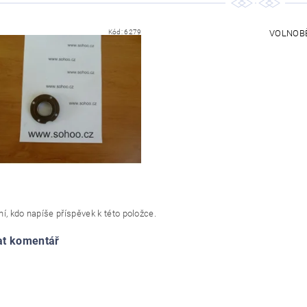
Kód:
6279
VOLNOBĚ
í, kdo napíše příspěvek k této položce.
at komentář