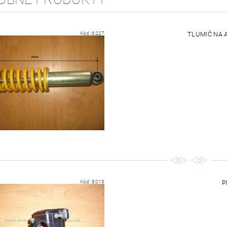
Kód:
6227
TLUMIČ NA A
Kód:
8019
P