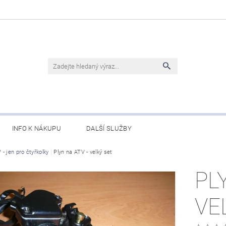
INFO K NÁKUPU
DALŠÍ SLUŽBY
 - jen pro čtyřkolky
Plyn na ATV - velký set
PL
VE