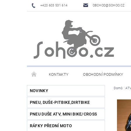
+420 603 531 614
OBCHOD@SOHOO.CZ
KONTAKTY
OBCHODNÍ PODMÍNKY
Domů
ATV
NOVINKY
PNEU, DUŠE-PITBIKE,DIRTBIKE
PNEU DUŠE ATV, MINI BIKE/CROSS
RÁFKY PŘEDNÍ MOTO