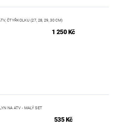
TV, ČTYŘKOLKU (27, 28, 29, 30 CM)
1 250 Kč
LYN NA ATV - MALÝ SET
535 Kč