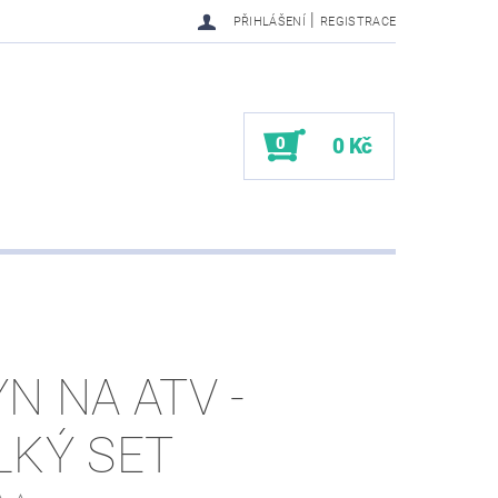
|
PŘIHLÁŠENÍ
REGISTRACE
0
0 Kč
YN NA ATV -
LKÝ SET