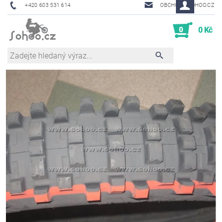
+420 603 531 614
OBCHOD@SOHOO.CZ
0
0 Kč