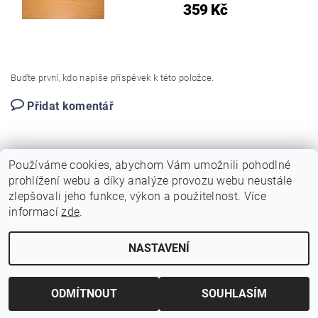
359 Kč
Buďte první, kdo napíše příspěvek k této položce.
Přidat komentář
Používáme cookies, abychom Vám umožnili pohodlné
prohlížení webu a díky analýze provozu webu neustále
zlepšovali jeho funkce, výkon a použitelnost. Více
|
|
|
Sohoo.cz
Dirt-bike.cz
Autoservis a pneuservis Auto-Pitel.cz
informací
zde
.
|
Zemědělská technika Pitel
Profi nářadí v akci Simek.eu
NASTAVENÍ
Upravit nastavení cookies
2026 © SOHOO.CZ, všechna práva vyhrazena
Vytvořil Shoptet
ODMÍTNOUT
SOUHLASÍM