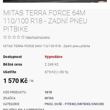
MITAS TERRA FORCE 64M
110/100 R18 - ZADNÍ PNEU
PITBIKE
Neohodnoceno
MITAS TERRA FORCE 64M 110/100 R18 - Zadní pneu pitbike
Dostupnost
Vyprodáno
Běžná cena
2 249 Kč
Ušetříte
679 Kč
(–30 %)
1 570 Kč
/ ks
KÓD PRODUKTU
1015
ZNAČKA
MITAS
KATEGORIE
PNEU, DUŠE - PITBIKE/DIRTBIKE/ENDURO
POLOŽKA BYLA VYPRODÁNA...