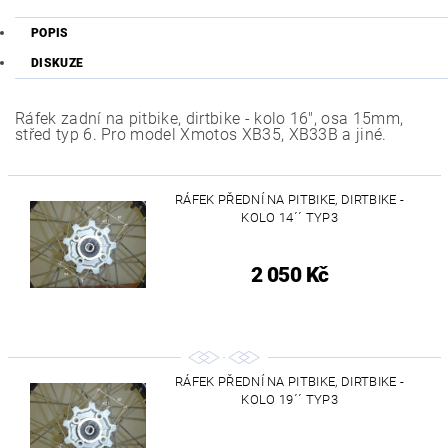
POPIS
DISKUZE
Ráfek zadní na pitbike, dirtbike - kolo 16", osa 15mm,
střed typ 6. Pro model Xmotos XB35, XB33B a jiné.
RÁFEK PŘEDNÍ NA PITBIKE, DIRTBIKE -
KOLO 14´´ TYP3
2 050 Kč
RÁFEK PŘEDNÍ NA PITBIKE, DIRTBIKE -
KOLO 19´´ TYP3