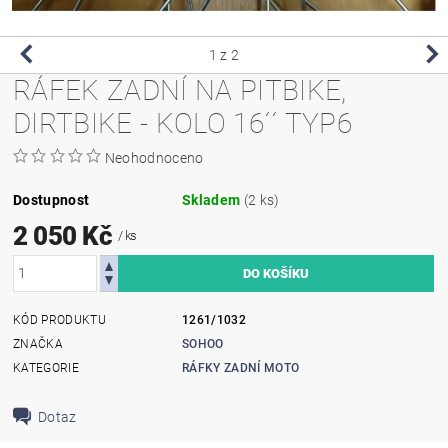
1
z 2
RÁFEK ZADNÍ NA PITBIKE,
DIRTBIKE - KOLO 16´´ TYP6
Neohodnoceno
Dostupnost
Skladem
(2 ks)
2 050 Kč
/ ks
KÓD PRODUKTU
1261/1032
ZNAČKA
SOHOO
KATEGORIE
RÁFKY ZADNÍ MOTO
Dotaz