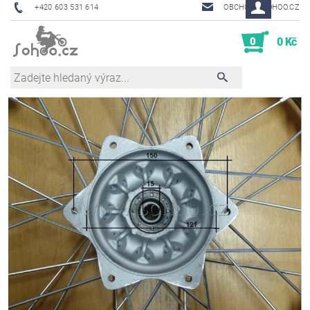
+420 603 531 614
OBCHOD@SOHOO.CZ
0
0 Kč