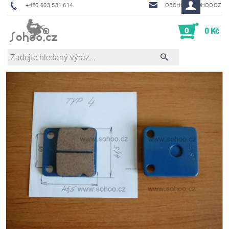
+420 603 531 614
OBCHOD@SOHOO.CZ
0
0 Kč