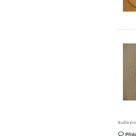
Buďte prvn
Přid