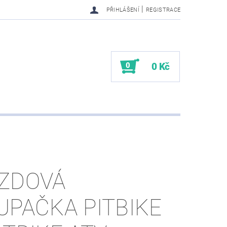
|
PŘIHLÁŠENÍ
REGISTRACE
0
0 Kč
ZDOVÁ
UPAČKA PITBIKE