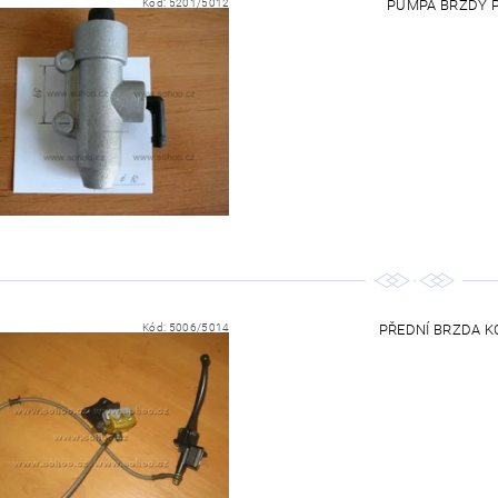
Kód:
5201/5012
PUMPA BRZDY PI
Kód:
5006/5014
PŘEDNÍ BRZDA KO