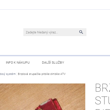
INFO K NÁKUPU
DALŠÍ SLUŽBY
dový systém
Brzdová stupačka pitbike dirtbike ATV
BR
ST