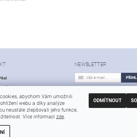
KT
NEWSLETTER
itel
hod
@
sohoo.cz
Vložením e-mailu souhlasíte s
cookies, abychom Vám umožnili
 603 531 614
podmínkami ochrany osobních úd
ODMÍTNOUT
S
ohlížení webu a díky analýze
u neustále zlepšovali jeho funkce,
|
|
|
Autoservis a pneuservis Auto-Pitel.cz
Zemědělská technika Pitel
Prof
žitelnost. Více informací
zde
.
NÍ
 cookies