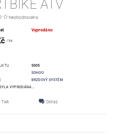
RTBIKE ATV
Neohodnoceno
st
Vyprodáno
Kč
/ ks
UKTU
5005
SOHOO
E
BRZDOVÝ SYSTÉM
BYLA VYPRODÁNA...
Tisk
Dotaz