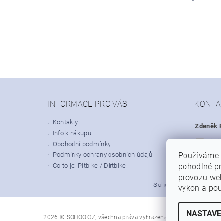
INFORMACE PRO VÁS
KONTA
Kontakty
Zdeněk P
Info k nákupu
obc
Obchodní podmínky
Podmínky ochrany osobních údajů
Používáme 
+420
Co to je: Pitbike / Dirtbike
pohodlné pr
provozu web
|
Sohoo.cz
Dirt-bike.cz
výkon a pou
NASTAVE
Upravit nastavení
2026 © SOHOO.CZ, všechna práva vyhrazena