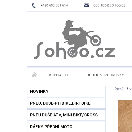
+420 603 531 614
OBCHOD@SOHOO.CZ
KONTAKTY
OBCHODNÍ PODMÍNKY
Domů
Brz
NOVINKY
PNEU, DUŠE-PITBIKE,DIRTBIKE
PNEU DUŠE ATV, MINI BIKE/CROSS
RÁFKY PŘEDNÍ MOTO