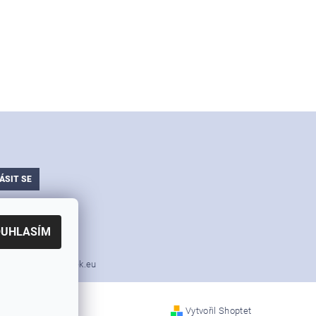
ajů
OUHLASÍM
i nářadí v akci Simek.eu
Vytvořil Shoptet