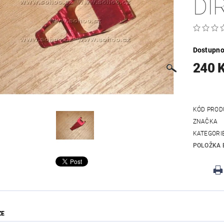
DI
Dostupno
240 
KÓD PROD
ZNAČKA
KATEGORI
POLOŽKA 
ZE