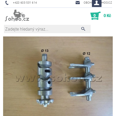
+420 603 531 614
OBCHOD@SOHOO.CZ
0
0 Kč