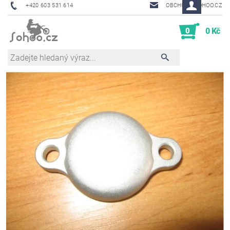
+420 603 531 614
OBCHOD@SOHOO.CZ
0
0 Kč