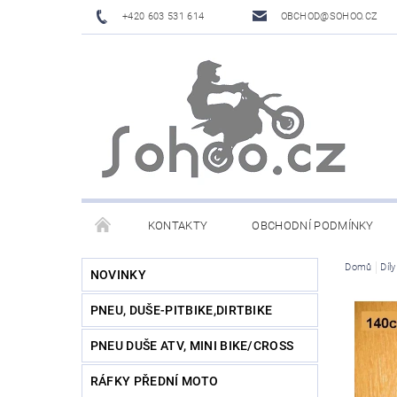
+420 603 531 614
OBCHOD@SOHOO.CZ
KONTAKTY
OBCHODNÍ PODMÍNKY
Domů
Díl
NOVINKY
PNEU, DUŠE-PITBIKE,DIRTBIKE
PNEU DUŠE ATV, MINI BIKE/CROSS
RÁFKY PŘEDNÍ MOTO