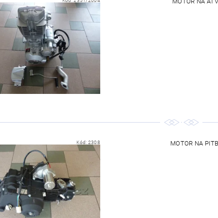
Kód:
2351/2004
MOTOR NA ATV
Kód:
2308
MOTOR NA PITB