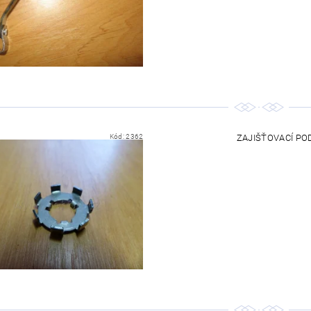
Kód:
2362
ZAJIŠŤOVACÍ POD