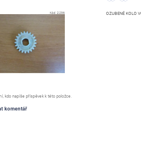
Kód:
2296
OZUBENÉ KOLO VO
í, kdo napíše příspěvek k této položce.
at komentář