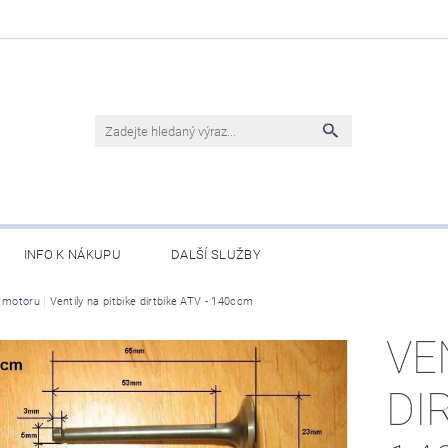
INFO K NÁKUPU
DALŠÍ SLUŽBY
y motoru
Ventily na pitbike dirtbike ATV - 140ccm
VE
DI