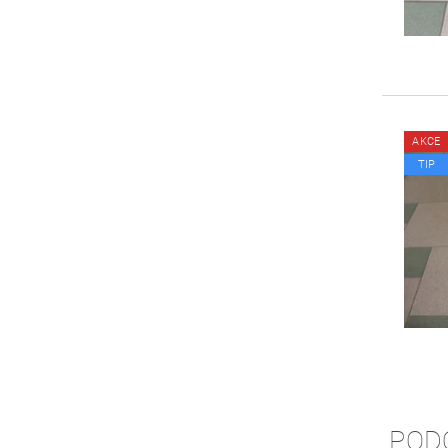
AKCE
TIP
POD