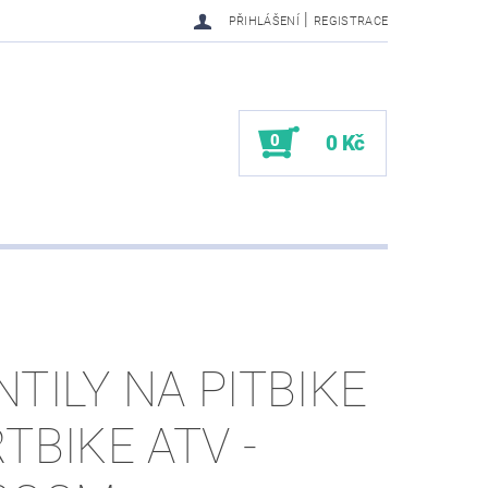
|
PŘIHLÁŠENÍ
REGISTRACE
0
0 Kč
NTILY NA PITBIKE
RTBIKE ATV -