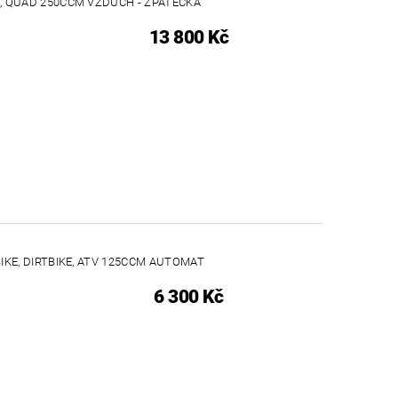
, QUAD 250CCM VZDUCH - ZPÁTEČKA
13 800 Kč
IKE, DIRTBIKE, ATV 125CCM AUTOMAT
6 300 Kč