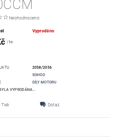
0CCM
Neohodnoceno
st
Vyprodáno
Kč
/ ks
UKTU
2058/2056
SOHOO
E
DÍLY MOTORU
BYLA VYPRODÁNA...
Tisk
Dotaz