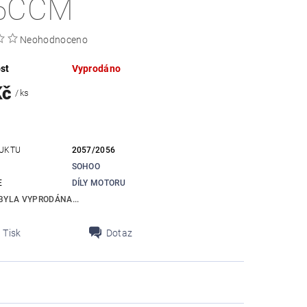
5CCM
Neohodnoceno
st
Vyprodáno
Kč
/ ks
UKTU
2057/2056
SOHOO
E
DÍLY MOTORU
BYLA VYPRODÁNA...
Tisk
Dotaz