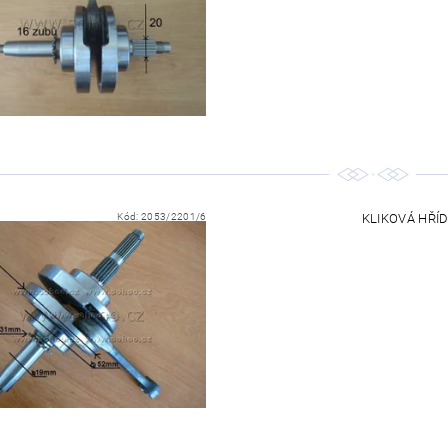
Kód:
2053/2201/6
KLIKOVÁ HŘÍDE