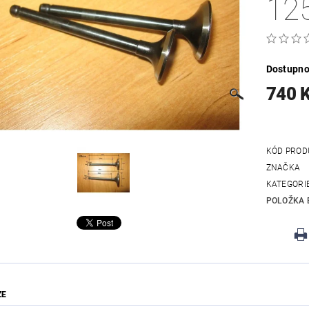
12
Dostupno
740 
KÓD PROD
ZNAČKA
KATEGORI
POLOŽKA 
ZE