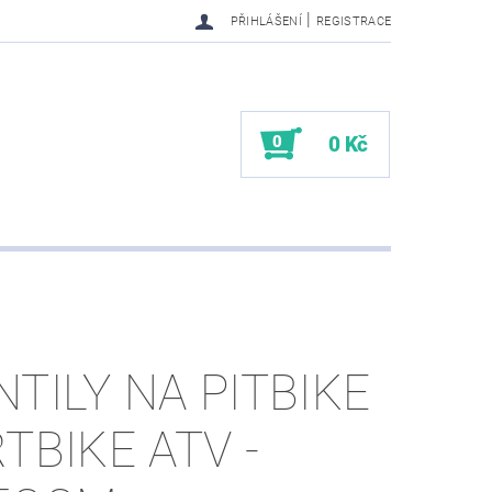
|
PŘIHLÁŠENÍ
REGISTRACE
0
0 Kč
NTILY NA PITBIKE
RTBIKE ATV -