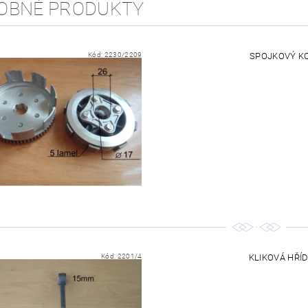
OBNÉ PRODUKTY
Kód:
2230/2209
SPOJKOVÝ KOŠ
Kód:
2201/4
KLIKOVÁ HŘÍDE