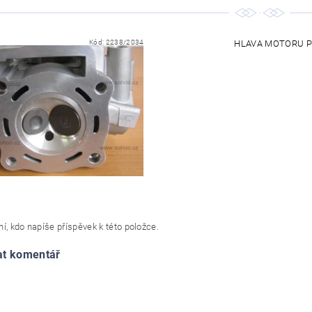
Kód:
2238/2034
HLAVA MOTORU PI
í, kdo napíše příspěvek k této položce.
at komentář