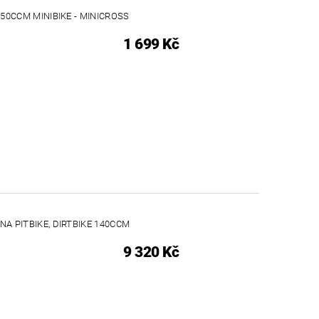
50CCM MINIBIKE - MINICROSS
1 699 Kč
A PITBIKE, DIRTBIKE 140CCM
9 320 Kč