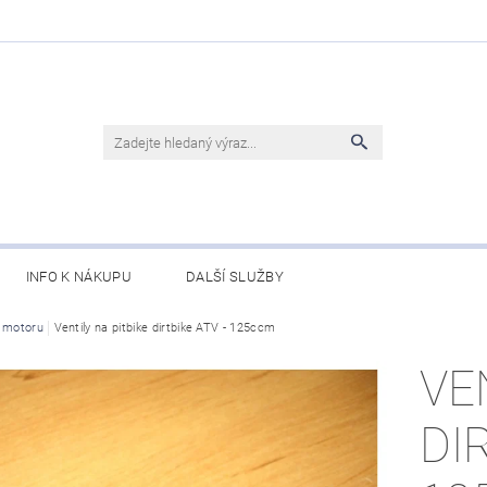
INFO K NÁKUPU
DALŠÍ SLUŽBY
y motoru
Ventily na pitbike dirtbike ATV - 125ccm
VE
DI