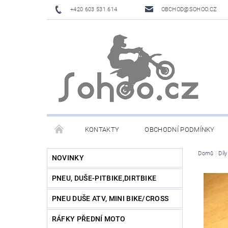
+420 603 531 614
OBCHOD@SOHOO.CZ
KONTAKTY
OBCHODNÍ PODMÍNKY
Domů
Díl
NOVINKY
PNEU, DUŠE-PITBIKE,DIRTBIKE
PNEU DUŠE ATV, MINI BIKE/CROSS
RÁFKY PŘEDNÍ MOTO