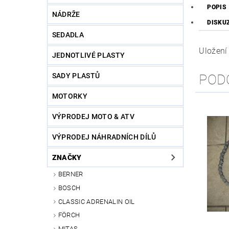
POPIS
NÁDRŽE
DISKU
SEDADLA
Uložení 
JEDNOTLIVÉ PLASTY
SADY PLASTŮ
POD
MOTORKY
VÝPRODEJ MOTO & ATV
VÝPRODEJ NÁHRADNÍCH DÍLŮ
ZNAČKY
BERNER
BOSCH
CLASSIC ADRENALIN OIL
FÖRCH
MITAS