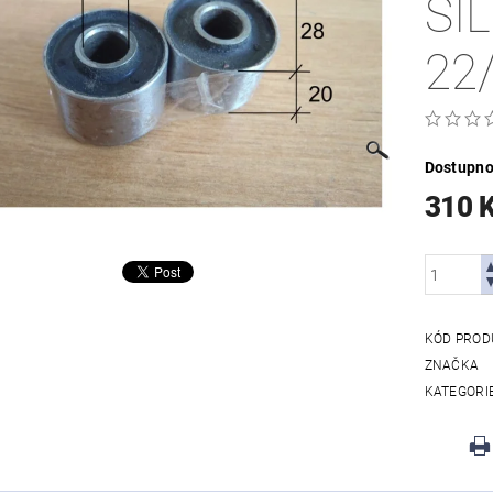
SI
22
Dostupno
310 
KÓD PROD
ZNAČKA
KATEGORI