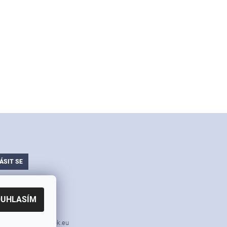
ajů
OUHLASÍM
i nářadí v akci Simek.eu