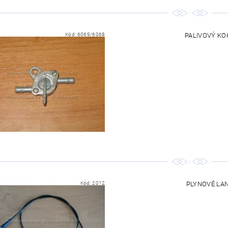
Kód:
6069/6068
PALIVOVÝ KOH
Kód:
2012
PLYNOVÉ LANK