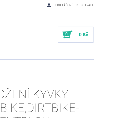
|
PŘIHLÁŠENÍ
REGISTRACE
0
0 Kč
OŽENÍ KYVKY
TBIKE,DIRTBIKE-