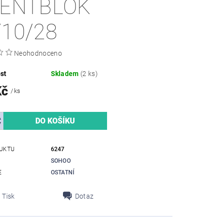
LENTBLOK
/10/28
Neohodnoceno
st
Skladem
(2 ks)
Kč
/ ks
UKTU
6247
SOHOO
E
OSTATNÍ
Tisk
Dotaz