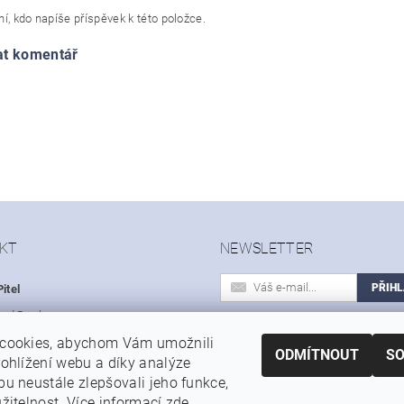
í, kdo napíše příspěvek k této položce.
at komentář
KT
NEWSLETTER
itel
hod
@
sohoo.cz
Vložením e-mailu souhlasíte s
cookies, abychom Vám umožnili
 603 531 614
podmínkami ochrany osobních úd
ODMÍTNOUT
S
ohlížení webu a díky analýze
u neustále zlepšovali jeho funkce,
|
|
|
Autoservis a pneuservis Auto-Pitel.cz
Zemědělská technika Pitel
Prof
žitelnost. Více informací
zde
.