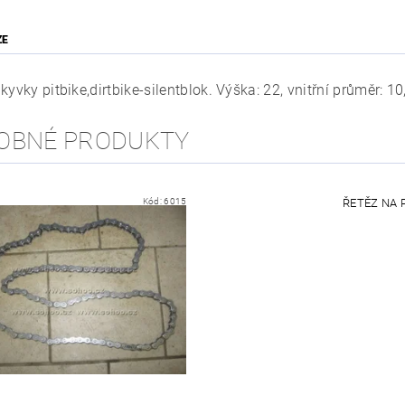
ZE
kyvky pitbike,dirtbike-silentblok. Výška: 22, vnitřní průměr: 10
OBNÉ PRODUKTY
Kód:
6015
ŘETĚZ NA P