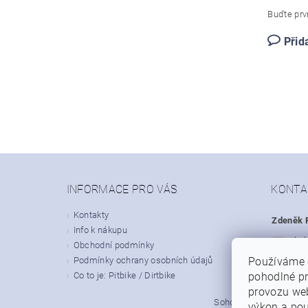
Buďte prvn
Přid
INFORMACE PRO VÁS
KONTA
Kontakty
Zdeněk P
Info k nákupu
obc
Obchodní podmínky
Podmínky ochrany osobních údajů
Používáme 
+420
Co to je: Pitbike / Dirtbike
pohodlné pr
provozu web
|
Sohoo.cz
Dirt-bike.cz
výkon a pou