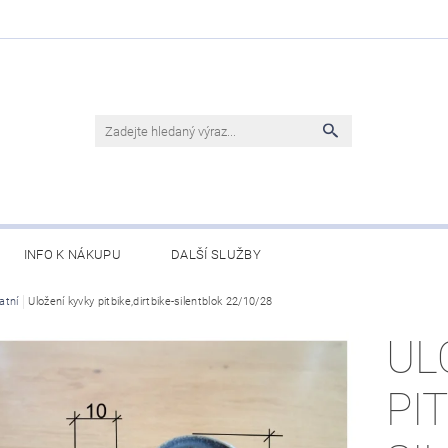
INFO K NÁKUPU
DALŠÍ SLUŽBY
atní
Uložení kyvky pitbike,dirtbike-silentblok 22/10/28
UL
PI