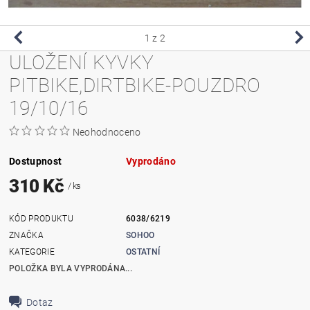
1
z 2
ULOŽENÍ KYVKY
PITBIKE,DIRTBIKE-POUZDRO
19/10/16
Neohodnoceno
Dostupnost
Vyprodáno
310 Kč
/ ks
KÓD PRODUKTU
6038/6219
ZNAČKA
SOHOO
KATEGORIE
OSTATNÍ
POLOŽKA BYLA VYPRODÁNA...
Dotaz