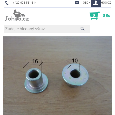
+420 603 531 614
OBCHOD@SOHOO.CZ
0
0 Kč