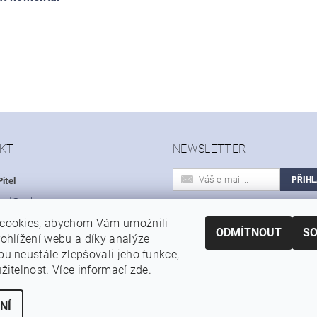
KT
NEWSLETTER
itel
hod
@
sohoo.cz
Vložením e-mailu souhlasíte s
cookies, abychom Vám umožnili
 603 531 614
podmínkami ochrany osobních úd
ODMÍTNOUT
S
ohlížení webu a díky analýze
u neustále zlepšovali jeho funkce,
|
|
|
Autoservis a pneuservis Auto-Pitel.cz
Zemědělská technika Pitel
Prof
žitelnost. Více informací
zde
.
NÍ
 cookies