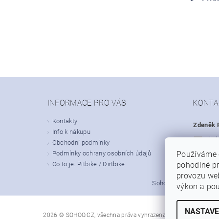
INFORMACE PRO VÁS
KONTA
Kontakty
Zdeněk P
Info k nákupu
obc
Obchodní podmínky
Podmínky ochrany osobních údajů
Používáme 
+420
Co to je: Pitbike / Dirtbike
pohodlné pr
provozu web
|
Sohoo.cz
Dirt-bike.cz
výkon a pou
NASTAVE
Upravit nastavení
2026 © SOHOO.CZ, všechna práva vyhrazena