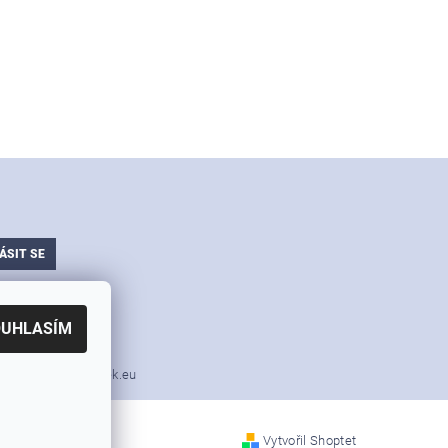
ajů
OUHLASÍM
i nářadí v akci Simek.eu
Vytvořil Shoptet