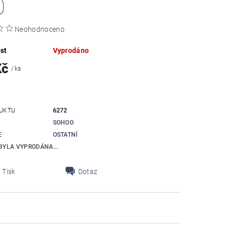
0
Neohodnoceno
st
Vyprodáno
Kč
/ ks
UKTU
6272
SOHOO
E
OSTATNÍ
BYLA VYPRODÁNA...
Tisk
Dotaz