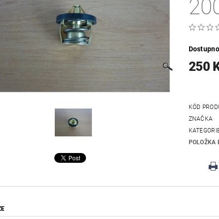
20
Dostupno
250 
KÓD PROD
ZNAČKA
KATEGORI
POLOŽKA 
ZE