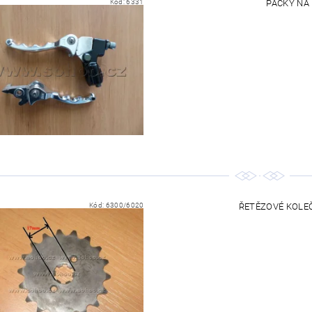
Kód:
6331
PÁČKY NA 
Kód:
6300/6020
ŘETĚZOVÉ KOLEČK