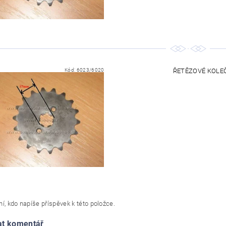
Kód:
6023/6020
ŘETĚZOVÉ KOLEČK
í, kdo napíše příspěvek k této položce.
at komentář