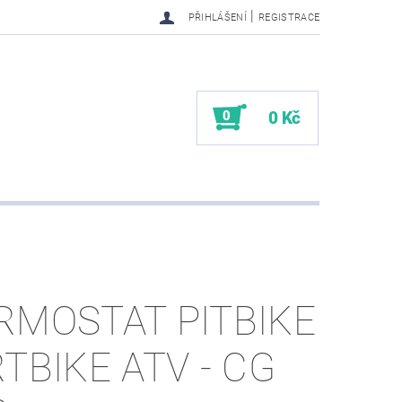
|
PŘIHLÁŠENÍ
REGISTRACE
0
0 Kč
RMOSTAT PITBIKE
RTBIKE ATV - CG