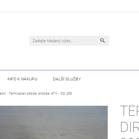
INFO K NÁKUPU
DALŠÍ SLUŽBY
atní
Termostat pitbike dirtbike ATV - CG 200
TE
DI