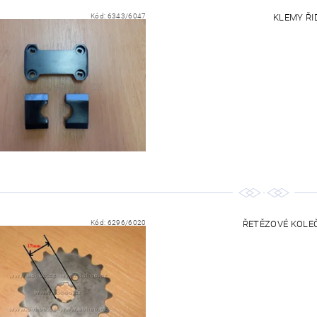
Kód:
6343/6047
KLEMY ŘID
Kód:
6296/6020
ŘETĚZOVÉ KOLEČK