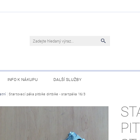
INFO K NÁKUPU
DALŠÍ SLUŽBY
atní
Startovací páka pitbike dirtbike - startpáka 16/3
ST
PI