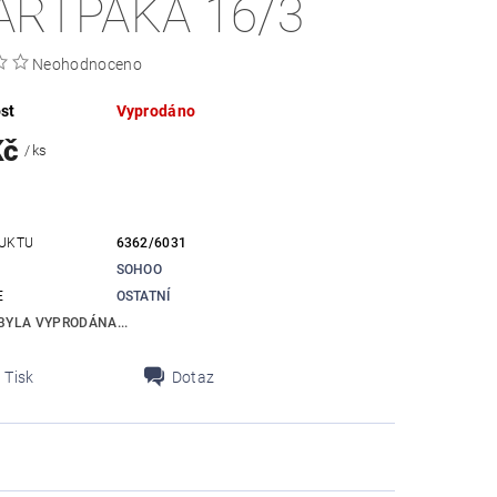
ARTPÁKA 16/3
Neohodnoceno
st
Vyprodáno
Kč
/ ks
UKTU
6362/6031
SOHOO
E
OSTATNÍ
BYLA VYPRODÁNA...
Tisk
Dotaz