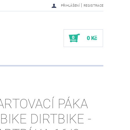
|
PŘIHLÁŠENÍ
REGISTRACE
0
0 Kč
ARTOVACÍ PÁKA
TBIKE DIRTBIKE -