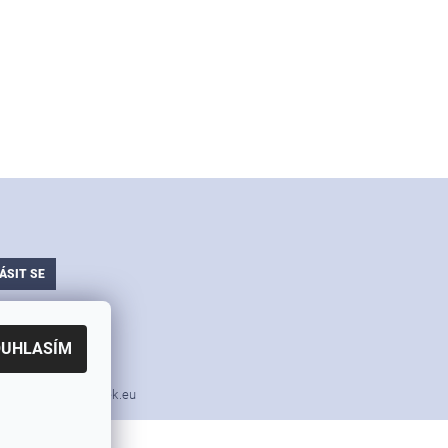
ajů
OUHLASÍM
i nářadí v akci Simek.eu