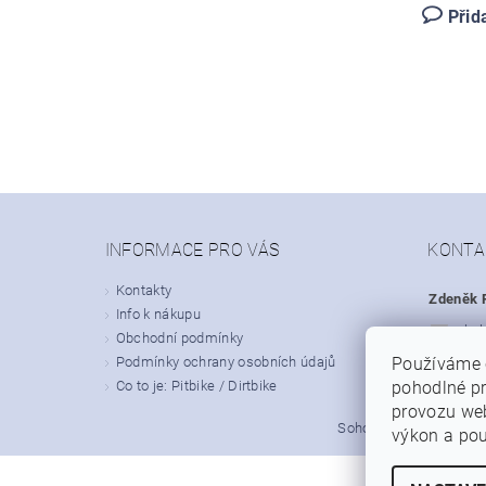
Přid
INFORMACE PRO VÁS
KONTA
Kontakty
Zdeněk P
Info k nákupu
obc
Obchodní podmínky
Podmínky ochrany osobních údajů
Používáme 
+420
Co to je: Pitbike / Dirtbike
pohodlné pr
provozu web
|
Sohoo.cz
Dirt-bike.cz
výkon a pou