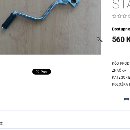
ST
Dostupno
560 
KÓD PROD
ZNAČKA
KATEGORI
POLOŽKA 
ZE