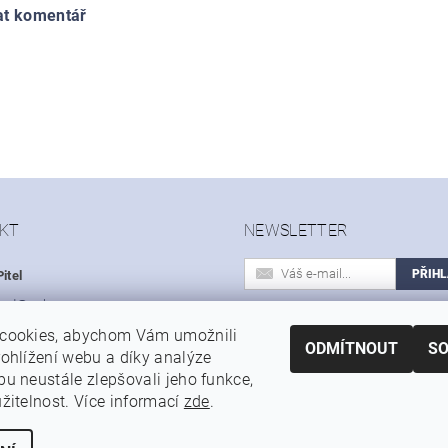
at komentář
KT
NEWSLETTER
itel
hod
@
sohoo.cz
Vložením e-mailu souhlasíte s
cookies, abychom Vám umožnili
 603 531 614
podmínkami ochrany osobních úd
ODMÍTNOUT
S
ohlížení webu a díky analýze
u neustále zlepšovali jeho funkce,
|
|
|
Autoservis a pneuservis Auto-Pitel.cz
Zemědělská technika Pitel
Prof
žitelnost. Více informací
zde
.