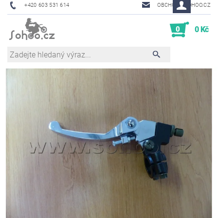
+420 603 531 614
OBCHOD@SOHOO.CZ
0
0 Kč