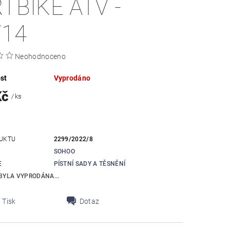
RTBIKE ATV -
/14
Neohodnoceno
st
Vyprodáno
Kč
/ ks
UKTU
2299/2022/8
SOHOO
E
PÍSTNÍ SADY A TĚSNĚNÍ
BYLA VYPRODÁNA...
Tisk
Dotaz