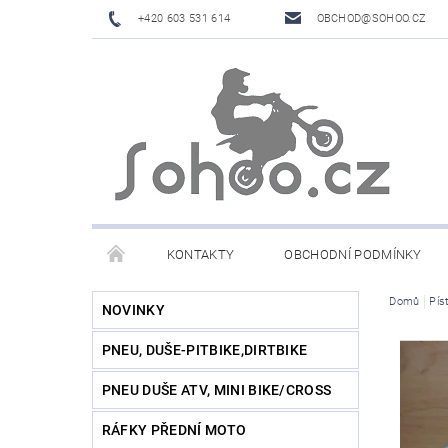
+420 603 531 614
OBCHOD@SOHOO.CZ
KONTAKTY
OBCHODNÍ PODMÍNKY
Domů
Pís
NOVINKY
PNEU, DUŠE-PITBIKE,DIRTBIKE
PNEU DUŠE ATV, MINI BIKE/CROSS
RÁFKY PŘEDNÍ MOTO