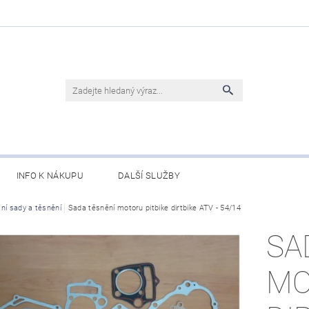
INFO K NÁKUPU
DALŠÍ SLUŽBY
tní sady a těsnění
Sada těsnění motoru pitbike dirtbike ATV - 54/14
SA
MO