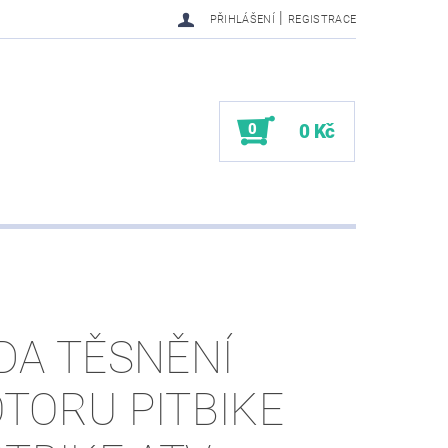
|
PŘIHLÁŠENÍ
REGISTRACE
0
0 Kč
DA TĚSNĚNÍ
TORU PITBIKE