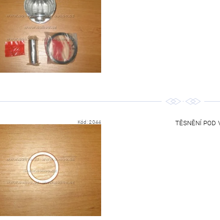
Kód:
2044
TĚSNĚNÍ POD V