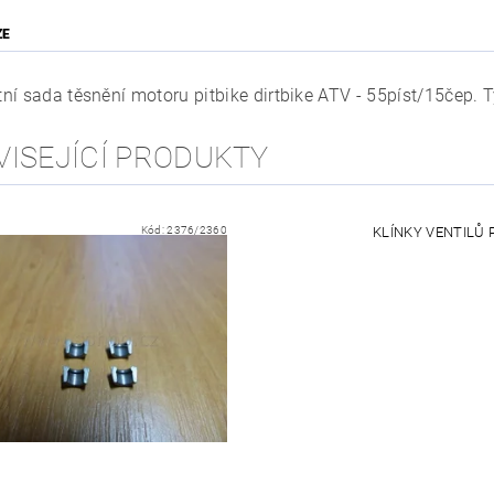
ZE
í sada těsnění motoru pitbike dirtbike ATV - 55píst/15čep. Ty
VISEJÍCÍ PRODUKTY
Kód:
2376/2360
KLÍNKY VENTILŮ 