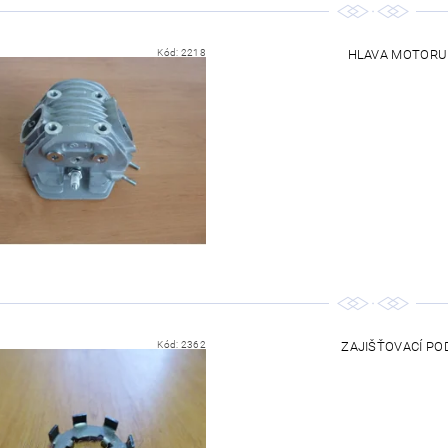
Kód:
2218
HLAVA MOTORU P
Kód:
2362
ZAJIŠŤOVACÍ POD