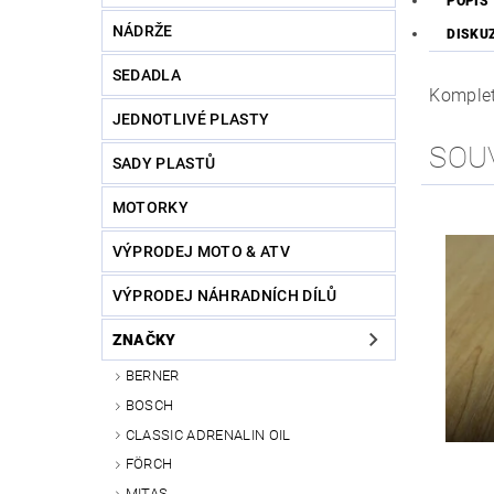
POPIS
NÁDRŽE
DISKU
SEDADLA
Kompletn
JEDNOTLIVÉ PLASTY
SOU
SADY PLASTŮ
MOTORKY
VÝPRODEJ MOTO & ATV
VÝPRODEJ NÁHRADNÍCH DÍLŮ
ZNAČKY
BERNER
BOSCH
CLASSIC ADRENALIN OIL
FÖRCH
MITAS