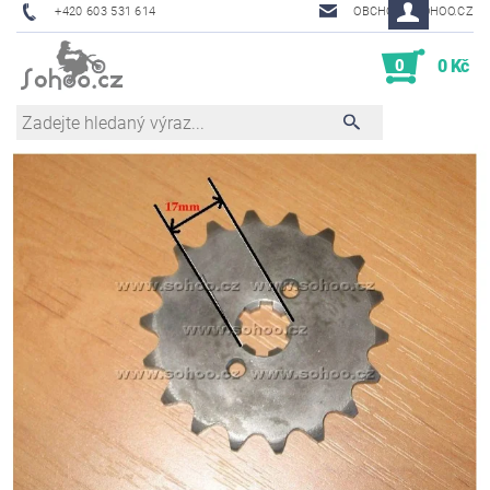
+420 603 531 614
OBCHOD@SOHOO.CZ
0
0 Kč