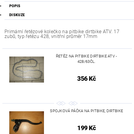
POPIS
DISKUZE
Primární řetězové kolečko na pitbike dirtbike ATV. 17
zubů, typ řetězu 428, vnitřní průměr 17mm
ŘETĚZ NA PITBIKE DIRTBIKE ATV -
428/63ČL.
356 Kč
SPOJKOVÁ PÁČKA NA PITBIKE, DIRTBIKE
199 Kč