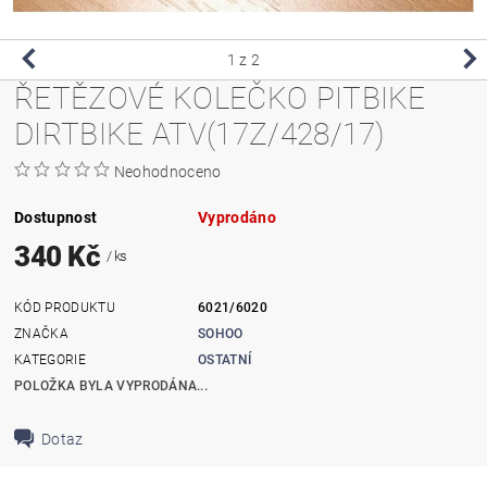
1
z 2
ŘETĚZOVÉ KOLEČKO PITBIKE
DIRTBIKE ATV(17Z/428/17)
Neohodnoceno
Dostupnost
Vyprodáno
340 Kč
/ ks
KÓD PRODUKTU
6021/6020
ZNAČKA
SOHOO
KATEGORIE
OSTATNÍ
POLOŽKA BYLA VYPRODÁNA...
Dotaz