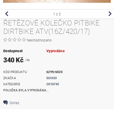
1
z 2
ŘETĚZOVÉ KOLEČKO PITBIKE
DIRTBIKE ATV(16Z/420/17)
Neohodnoceno
Dostupnost
Vyprodáno
340 Kč
/ ks
KÓD PRODUKTU
6299/6020
ZNAČKA
SOHOO
KATEGORIE
OSTATNÍ
POLOŽKA BYLA VYPRODÁNA...
Dotaz