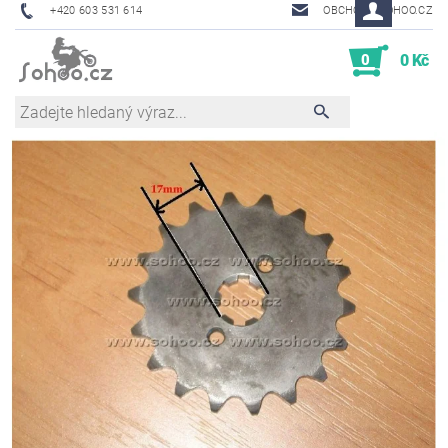
+420 603 531 614
OBCHOD@SOHOO.CZ
0
0 Kč