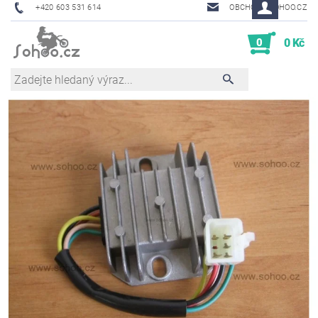
+420 603 531 614
OBCHOD@SOHOO.CZ
0
0 Kč