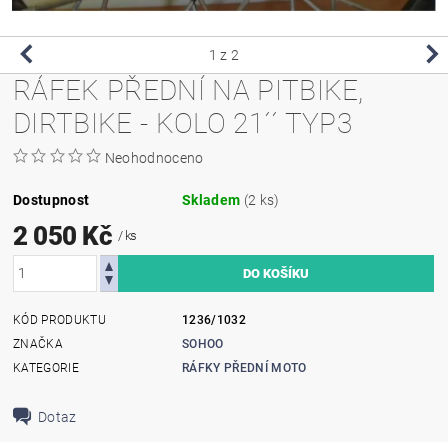
1
z 2
RÁFEK PŘEDNÍ NA PITBIKE,
DIRTBIKE - KOLO 21´´ TYP3
Neohodnoceno
Dostupnost
Skladem
(2 ks)
2 050 Kč
/ ks
KÓD PRODUKTU
1236/1032
ZNAČKA
SOHOO
KATEGORIE
RÁFKY PŘEDNÍ MOTO
Dotaz