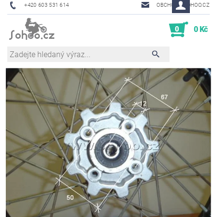
+420 603 531 614
OBCHOD@SOHOO.CZ
0
0 Kč