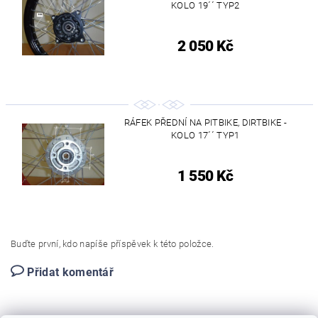
KOLO 19´´ TYP2
2 050 Kč
RÁFEK PŘEDNÍ NA PITBIKE, DIRTBIKE -
KOLO 17´´ TYP1
1 550 Kč
Buďte první, kdo napíše příspěvek k této položce.
Přidat komentář