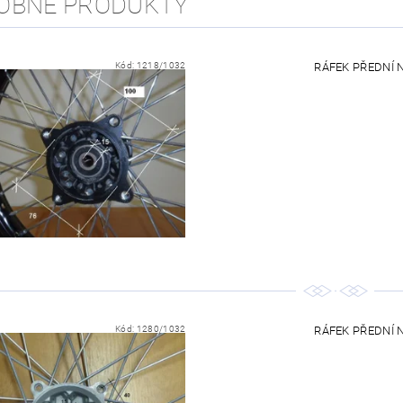
OBNÉ PRODUKTY
Kód:
1218/1032
RÁFEK PŘEDNÍ NA
Kód:
1280/1032
RÁFEK PŘEDNÍ NA