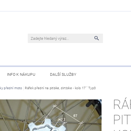
INFO K NÁKUPU
DALŠÍ SLUŽBY
ky přední moto
Ráfek přední na pitbike, dirtbike - kolo 17´´ Typ3
RÁ
PIT