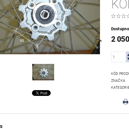
KO
Dostupno
2 05
KÓD PROD
ZNAČKA
KATEGORI
ZE