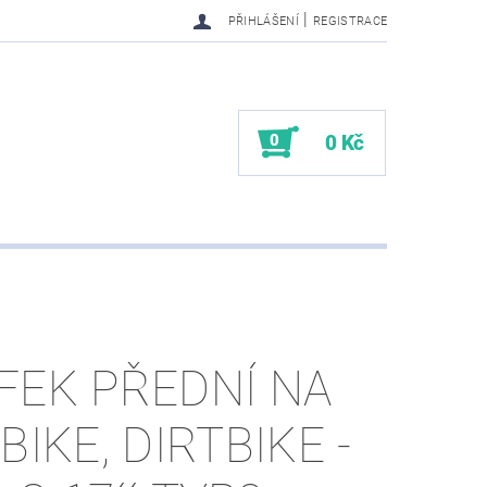
|
PŘIHLÁŠENÍ
REGISTRACE
0
0 Kč
FEK PŘEDNÍ NA
BIKE, DIRTBIKE -