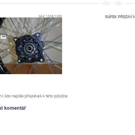
Kód:
1228/1032
RÁFEK PŘEDNÍ NA
í, kdo napíše příspěvek k této položce.
at komentář