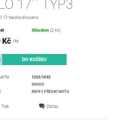
LO 17´´ TYP3
Neohodnoceno
st
Skladem
(2 ks)
0 Kč
/ ks
UKTU
1223/1032
SOHOO
E
RÁFKY PŘEDNÍ MOTO
Tisk
Dotaz