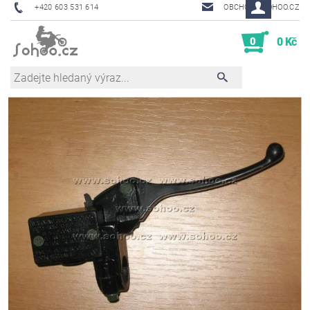
+420 603 531 614
OBCHOD@SOHOO.CZ
0
0 Kč