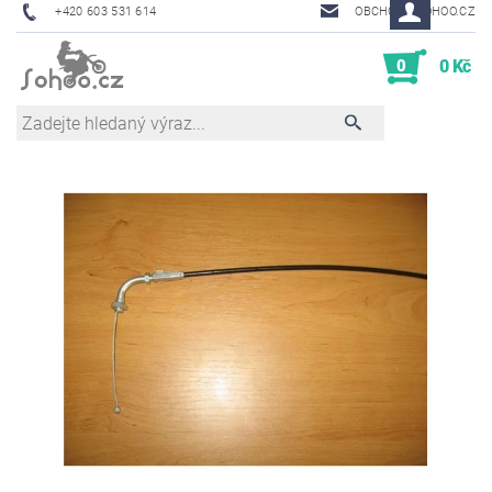
+420 603 531 614
OBCHOD@SOHOO.CZ
0
0 Kč