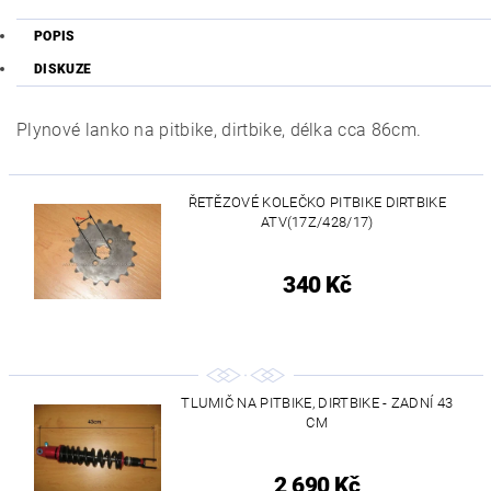
POPIS
DISKUZE
Plynové lanko na pitbike, dirtbike, délka cca 86cm.
ŘETĚZOVÉ KOLEČKO PITBIKE DIRTBIKE
ATV(17Z/428/17)
340 Kč
TLUMIČ NA PITBIKE, DIRTBIKE - ZADNÍ 43
CM
2 690 Kč