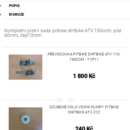
POPIS
DISKUZE
Kompletní pístní sada pitbike dirtbike ATV.150ccm, píst
60mm, čep13mm.
PŘEVODOVKA PITBIKE DIRTBIKE ATV 110-
160CCM - TYP11
1 800 Kč
OZUBENÉ KOLO VODNÍ PUMPY PITBIKE
DIRTBIKE ATV-21Z
240 Kč