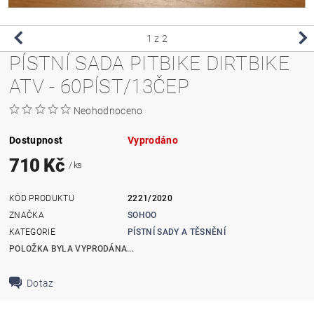
1
z 2
PÍSTNÍ SADA PITBIKE DIRTBIKE
ATV - 60PÍST/13ČEP
Neohodnoceno
Dostupnost
Vyprodáno
710 Kč
/ ks
KÓD PRODUKTU
2221/2020
ZNAČKA
SOHOO
KATEGORIE
PÍSTNÍ SADY A TĚSNĚNÍ
POLOŽKA BYLA VYPRODÁNA...
Dotaz