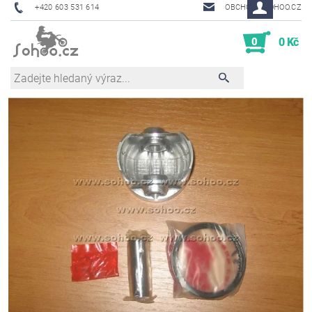
+420 603 531 614
OBCHOD@SOHOO.CZ
0
0 Kč