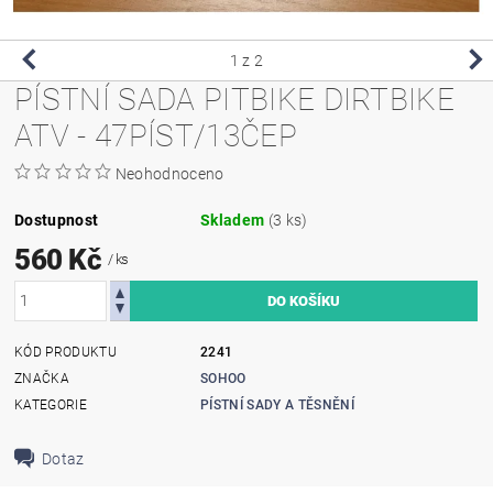
1
z 2
PÍSTNÍ SADA PITBIKE DIRTBIKE
ATV - 47PÍST/13ČEP
Neohodnoceno
Dostupnost
Skladem
(3 ks)
560 Kč
/ ks
KÓD PRODUKTU
2241
ZNAČKA
SOHOO
KATEGORIE
PÍSTNÍ SADY A TĚSNĚNÍ
Dotaz