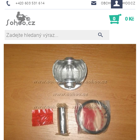
+420 603 531 614
OBCHOD@SOHOO.CZ
0
0 Kč