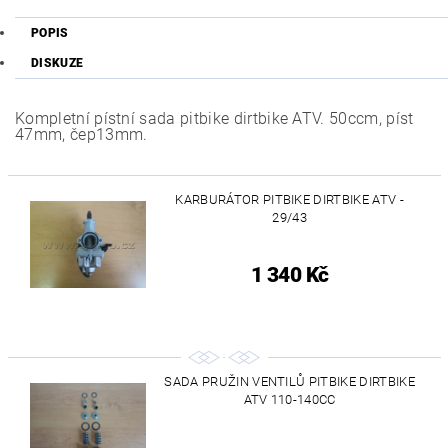
POPIS
DISKUZE
Kompletní pístní sada pitbike dirtbike ATV. 50ccm, píst
47mm, čep13mm.
KARBURÁTOR PITBIKE DIRTBIKE ATV -
29/43
1 340 Kč
SADA PRUŽIN VENTILŮ PITBIKE DIRTBIKE
ATV 110-140CC