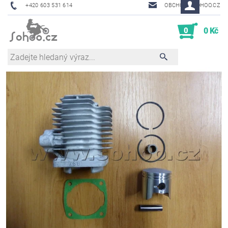
+420 603 531 614
OBCHOD@SOHOO.CZ
0
0 Kč