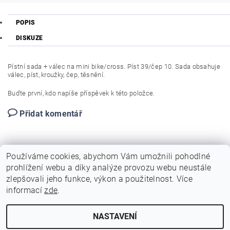
POPIS
DISKUZE
Pístní sada + válec na mini bike/cross. Píst 39/čep 10. Sada obsahuje
válec, píst, kroužky, čep, těsnění.
Buďte první, kdo napíše příspěvek k této položce.
Přidat komentář
Používáme cookies, abychom Vám umožnili pohodlné
prohlížení webu a díky analýze provozu webu neustále
zlepšovali jeho funkce, výkon a použitelnost. Více
|
|
|
Sohoo.cz
Dirt-bike.cz
Autoservis a pneuservis Auto-Pitel.cz
informací
zde
.
|
Zemědělská technika Pitel
Profi nářadí v akci Simek.eu
NASTAVENÍ
Upravit nastavení cookies