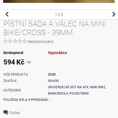
1
z 3
PÍSTNÍ SADA A VÁLEC NA MINI
BIKE/CROSS - 39MM
Neohodnoceno
Dostupnost
Vyprodáno
594 Kč
/ ks
KÓD PRODUKTU
2349
ZNAČKA
SOHOO
UNIVERZÁLNÍ DÍLY NA ATV, MINI BIKE,
KATEGORIE
MINICROSS A POCKETBIKE
POLOŽKA BYLA VYPRODÁNA...
Dotaz