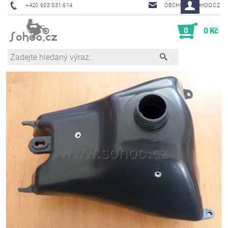
+420 603 531 614
OBCHOD@SOHOO.CZ
0
0 Kč