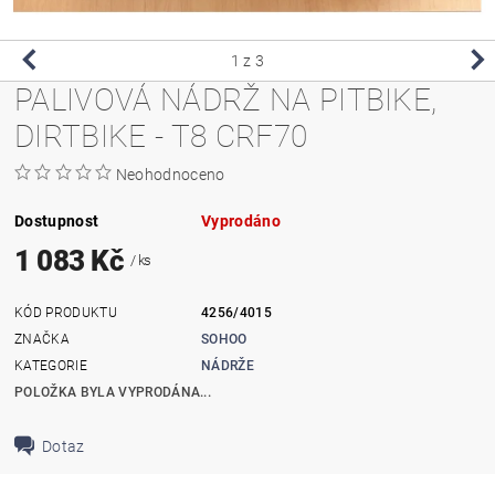
1
z 3
PALIVOVÁ NÁDRŽ NA PITBIKE,
DIRTBIKE - T8 CRF70
Neohodnoceno
Dostupnost
Vyprodáno
1 083 Kč
/ ks
KÓD PRODUKTU
4256/4015
ZNAČKA
SOHOO
KATEGORIE
NÁDRŽE
POLOŽKA BYLA VYPRODÁNA...
Dotaz