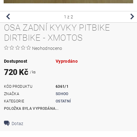
1
z 2
OSA ZADNÍ KYVKY PITBIKE
DIRTBIKE - XMOTOS
Neohodnoceno
Dostupnost
Vyprodáno
720 Kč
/ ks
KÓD PRODUKTU
6361/1
ZNAČKA
SOHOO
KATEGORIE
OSTATNÍ
POLOŽKA BYLA VYPRODÁNA...
Dotaz