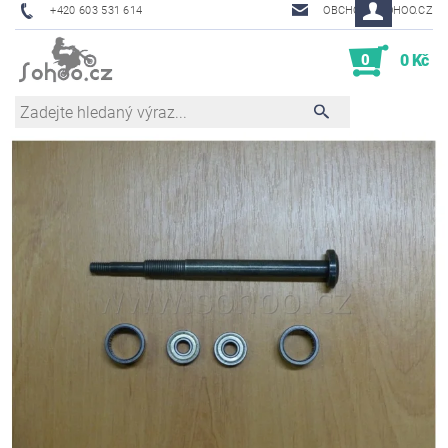
+420 603 531 614
OBCHOD@SOHOO.CZ
0
0 Kč