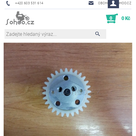
+420 603 531 614
OBCHOD@SOHOO.CZ
0
0 Kč