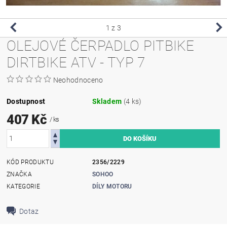
1
z 3
OLEJOVÉ ČERPADLO PITBIKE
DIRTBIKE ATV - TYP 7
Neohodnoceno
Dostupnost
Skladem
(4 ks)
407 Kč
/ ks
KÓD PRODUKTU
2356/2229
ZNAČKA
SOHOO
KATEGORIE
DÍLY MOTORU
Dotaz