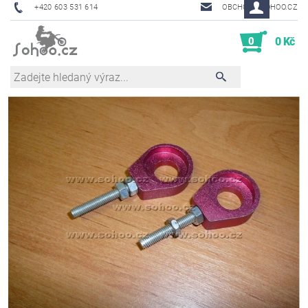
+420 603 531 614
OBCHOD@SOHOO.CZ
0
0 Kč