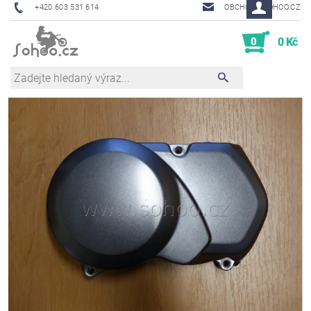
+420 603 531 614
OBCHOD@SOHOO.CZ
0
0 Kč