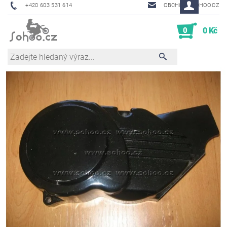
+420 603 531 614
OBCHOD@SOHOO.CZ
0
0 Kč