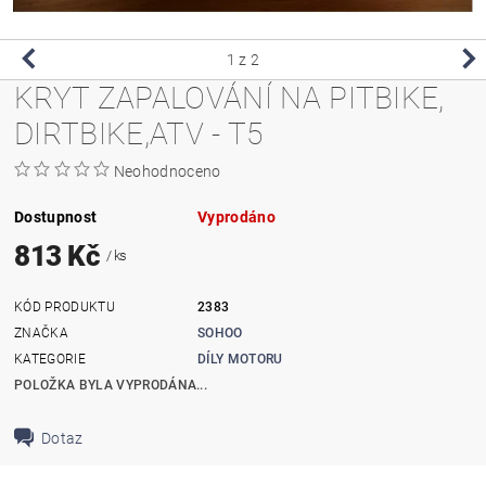
1
z 2
KRYT ZAPALOVÁNÍ NA PITBIKE,
DIRTBIKE,ATV - T5
Neohodnoceno
Dostupnost
Vyprodáno
813 Kč
/ ks
KÓD PRODUKTU
2383
ZNAČKA
SOHOO
KATEGORIE
DÍLY MOTORU
POLOŽKA BYLA VYPRODÁNA...
Dotaz