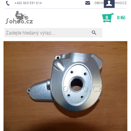
+420 603 531 614
OBCHOD@SOHOO.CZ
0
0 Kč