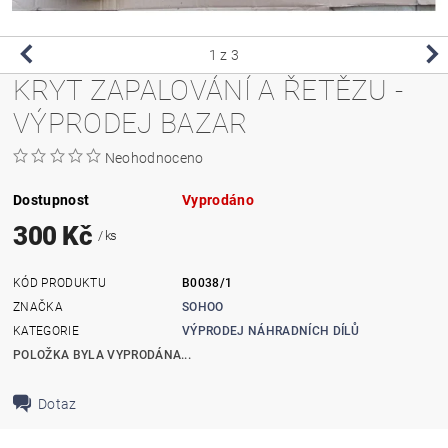
1
z 3
KRYT ZAPALOVÁNÍ A ŘETĚZU -
VÝPRODEJ BAZAR
Neohodnoceno
Dostupnost
Vyprodáno
300 Kč
/ ks
KÓD PRODUKTU
B0038/1
ZNAČKA
SOHOO
KATEGORIE
VÝPRODEJ NÁHRADNÍCH DÍLŮ
POLOŽKA BYLA VYPRODÁNA...
Dotaz