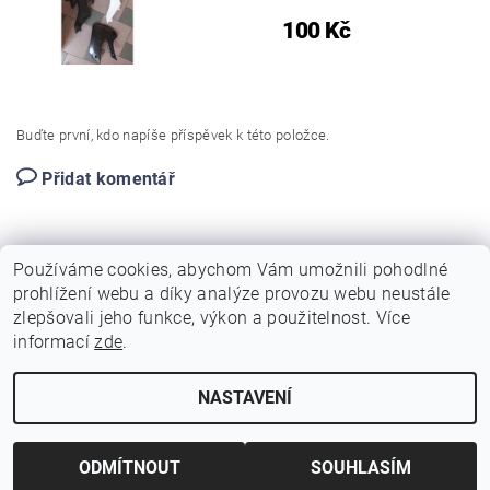
100 Kč
Buďte první, kdo napíše příspěvek k této položce.
Přidat komentář
Používáme cookies, abychom Vám umožnili pohodlné
prohlížení webu a díky analýze provozu webu neustále
zlepšovali jeho funkce, výkon a použitelnost. Více
|
|
|
Sohoo.cz
Dirt-bike.cz
Autoservis a pneuservis Auto-Pitel.cz
informací
zde
.
|
Zemědělská technika Pitel
Profi nářadí v akci Simek.eu
NASTAVENÍ
Upravit nastavení cookies
2026 © SOHOO.CZ, všechna práva vyhrazena
Vytvořil Shoptet
ODMÍTNOUT
SOUHLASÍM