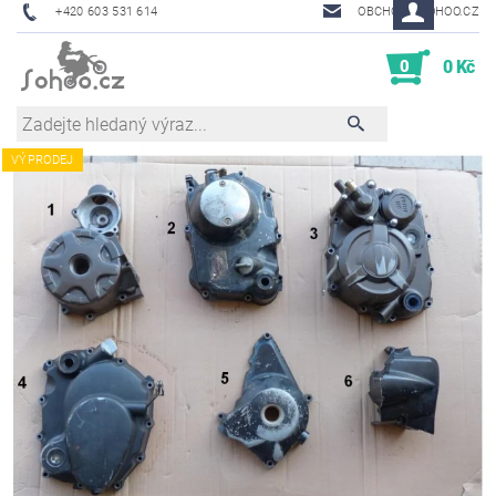
+420 603 531 614
OBCHOD@SOHOO.CZ
0
0 Kč
VÝPRODEJ