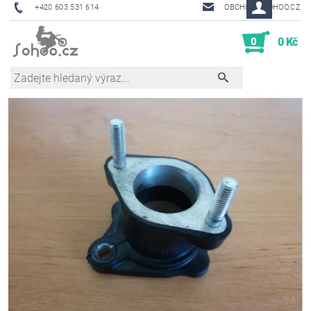
+420 603 531 614
OBCHOD@SOHOO.CZ
0
0 Kč