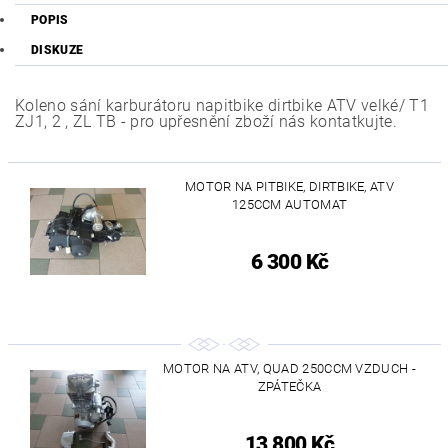
POPIS
DISKUZE
Koleno sání karburátoru napitbike dirtbike ATV velké/ T1
ZJ1, 2 , ZL TB - pro upřesnění zboží nás kontatkujte.
MOTOR NA PITBIKE, DIRTBIKE, ATV
125CCM AUTOMAT
6 300 Kč
MOTOR NA ATV, QUAD 250CCM VZDUCH -
ZPÁTEČKA
13 800 Kč