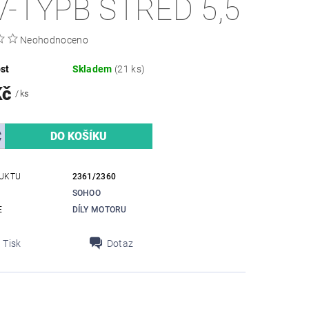
V-TYPB STŘED 5,5
Neohodnoceno
st
Skladem
(21 ks)
Kč
/ ks
UKTU
2361/2360
SOHOO
E
DÍLY MOTORU
Tisk
Dotaz