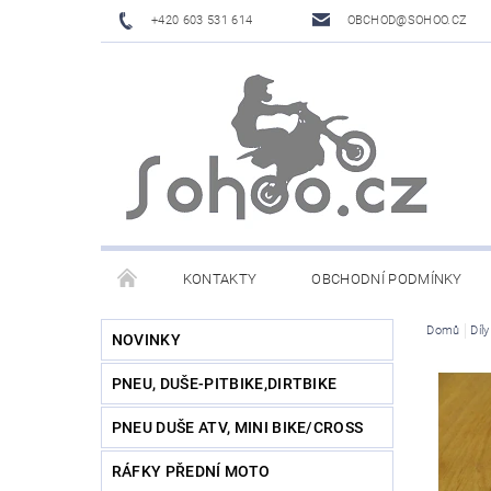
+420 603 531 614
OBCHOD@SOHOO.CZ
KONTAKTY
OBCHODNÍ PODMÍNKY
Domů
Díl
NOVINKY
PNEU, DUŠE-PITBIKE,DIRTBIKE
PNEU DUŠE ATV, MINI BIKE/CROSS
RÁFKY PŘEDNÍ MOTO