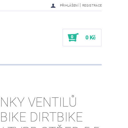
|
PŘIHLÁŠENÍ
REGISTRACE
0
0 Kč
ÍNKY VENTILŮ
TBIKE DIRTBIKE