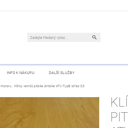
INFO K NÁKUPU
DALŠÍ SLUŽBY
y motoru
Klínky ventilů pitbike dirtbike ATV-TypB střed 5,5
KL
PI