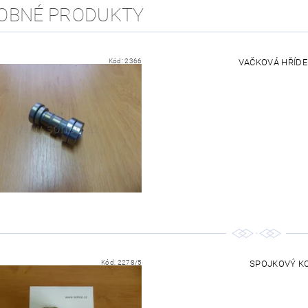
OBNÉ PRODUKTY
Kód:
2366
VAČKOVÁ HŘÍDEL
Kód:
2278/5
SPOJKOVÝ KOŠ