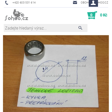
+420 603 531 614
OBCHOD@SOHOO.CZ
0
0 Kč