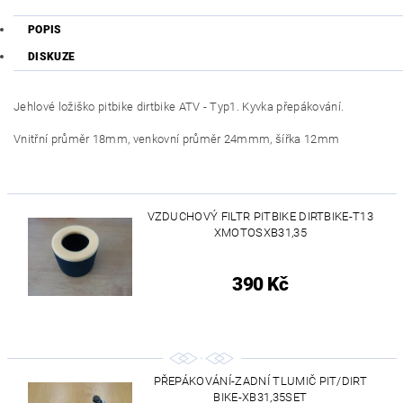
POPIS
DISKUZE
Jehlové ložiško pitbike dirtbike ATV - Typ1. Kyvka přepákování.
Vnitřní průměr 18mm, venkovní průměr 24mmm, šířka 12mm
VZDUCHOVÝ FILTR PITBIKE DIRTBIKE-T13
XMOTOSXB31,35
390 Kč
PŘEPÁKOVÁNÍ-ZADNÍ TLUMIČ PIT/DIRT
BIKE-XB31,35SET