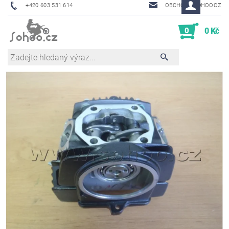
+420 603 531 614
OBCHOD@SOHOO.CZ
0
0 Kč