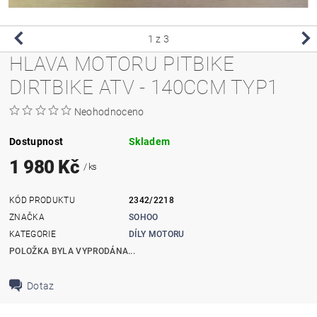
1
z 3
HLAVA MOTORU PITBIKE
DIRTBIKE ATV - 140CCM TYP1
Neohodnoceno
Dostupnost
Skladem
1 980 Kč
/ ks
KÓD PRODUKTU
2342/2218
ZNAČKA
SOHOO
KATEGORIE
DÍLY MOTORU
POLOŽKA BYLA VYPRODÁNA...
Dotaz