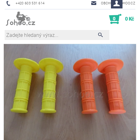
+420 603 531 614
OBCHOD@SOHOO.CZ
0
0 Kč