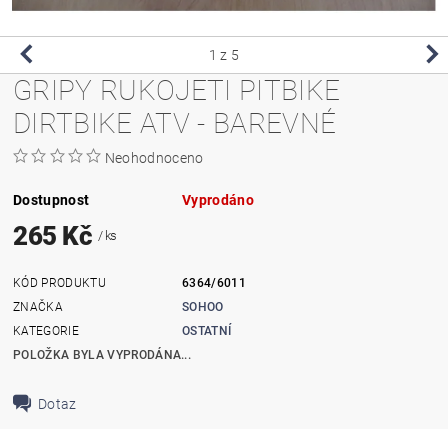
1
z 5
GRIPY RUKOJETI PITBIKE
DIRTBIKE ATV - BAREVNÉ
Neohodnoceno
Dostupnost
Vyprodáno
265 Kč
/ ks
KÓD PRODUKTU
6364/6011
ZNAČKA
SOHOO
KATEGORIE
OSTATNÍ
POLOŽKA BYLA VYPRODÁNA...
Dotaz