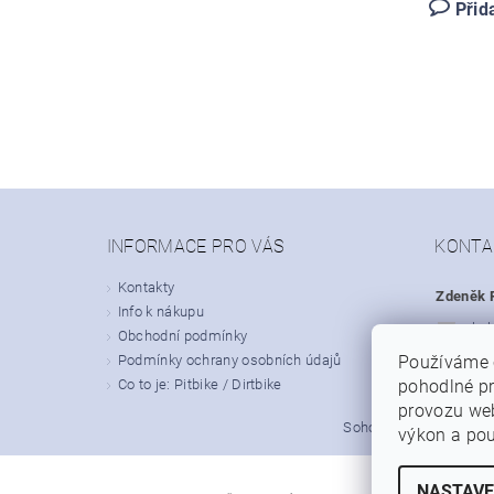
Přid
INFORMACE PRO VÁS
KONTA
Kontakty
Zdeněk P
Info k nákupu
obc
Obchodní podmínky
Podmínky ochrany osobních údajů
Používáme 
+420
Co to je: Pitbike / Dirtbike
pohodlné pr
provozu web
|
Sohoo.cz
Dirt-bike.cz
výkon a pou
NASTAVE