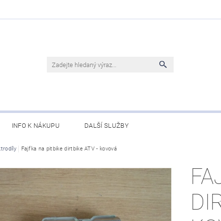
INFO K NÁKUPU
DALŠÍ SLUŽBY
ktrodíly
Fajfka na pitbike dirtbike ATV - kovová
FA
DI