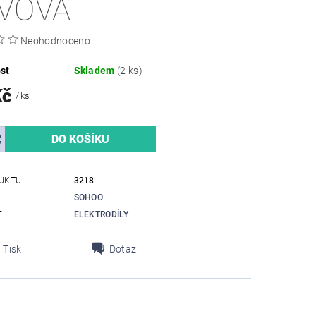
VOVÁ
Neohodnoceno
st
Skladem
(2 ks)
Kč
/ ks
UKTU
3218
SOHOO
E
ELEKTRODÍLY
Tisk
Dotaz