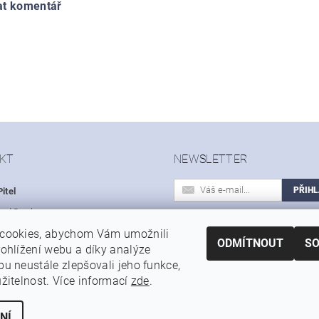
at komentář
KT
NEWSLETTER
itel
hod
@
sohoo.cz
Vložením e-mailu souhlasíte s
cookies, abychom Vám umožnili
 603 531 614
podmínkami ochrany osobních úd
ODMÍTNOUT
S
ohlížení webu a díky analýze
u neustále zlepšovali jeho funkce,
|
|
|
Autoservis a pneuservis Auto-Pitel.cz
Zemědělská technika Pitel
Prof
žitelnost. Více informací
zde
.
NÍ