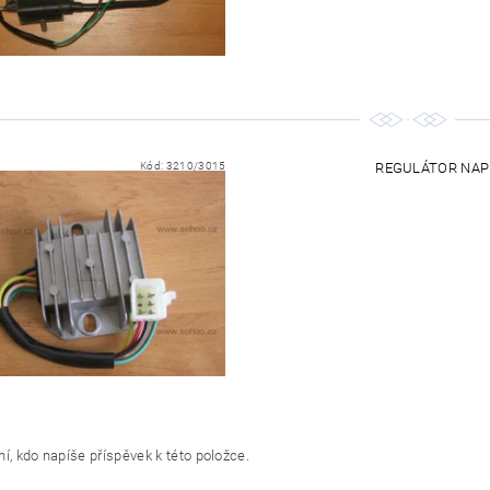
Kód:
3210/3015
REGULÁTOR NAPĚT
í, kdo napíše příspěvek k této položce.