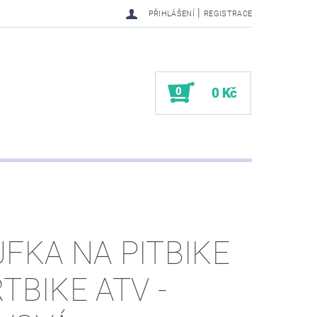
|
PŘIHLÁŠENÍ
REGISTRACE
0
0 Kč
JFKA NA PITBIKE
RTBIKE ATV -