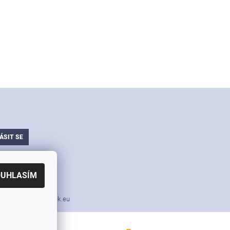
ajů
OUHLASÍM
i nářadí v akci Simek.eu