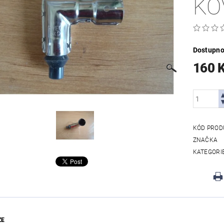
KO
Dostupno
160 
KÓD PROD
ZNAČKA
KATEGORI
ZE