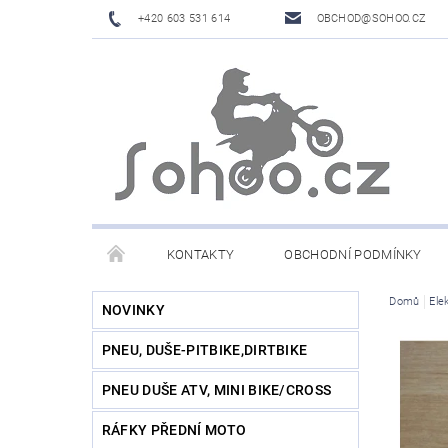
+420 603 531 614
OBCHOD@SOHOO.CZ
KONTAKTY
OBCHODNÍ PODMÍNKY
Domů
Ele
NOVINKY
PNEU, DUŠE-PITBIKE,DIRTBIKE
PNEU DUŠE ATV, MINI BIKE/CROSS
RÁFKY PŘEDNÍ MOTO