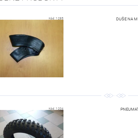
Kód:
1285
DUŠE NA MI
Kód:
1204
PNEUMATI