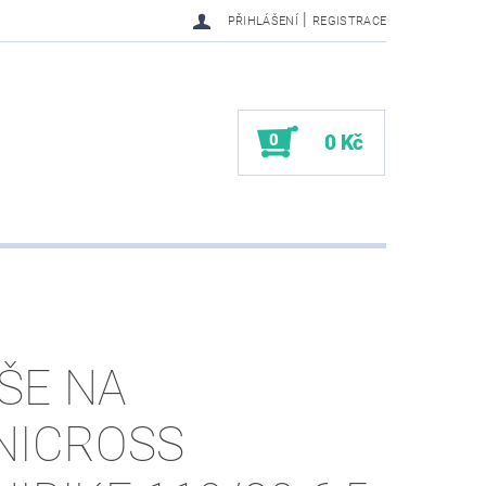
|
PŘIHLÁŠENÍ
REGISTRACE
0
0 Kč
ŠE NA
NICROSS