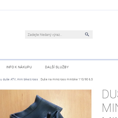
INFO K NÁKUPU
DALŠÍ SLUŽBY
u duše ATV, mini bike/cross
Duše na minicross minibike 110/90 6,5
DU
MI