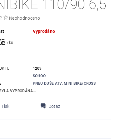
NIBIKE 110/90 6,5
Neohodnoceno
st
Vyprodáno
Kč
/ ks
UKTU
1209
SOHOO
E
PNEU DUŠE ATV, MINI BIKE/CROSS
BYLA VYPRODÁNA...
Tisk
Dotaz