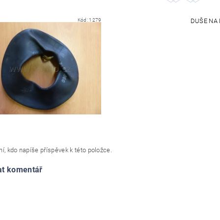
Kód:
1279
DUŠE NA M
í, kdo napíše příspěvek k této položce.
at komentář