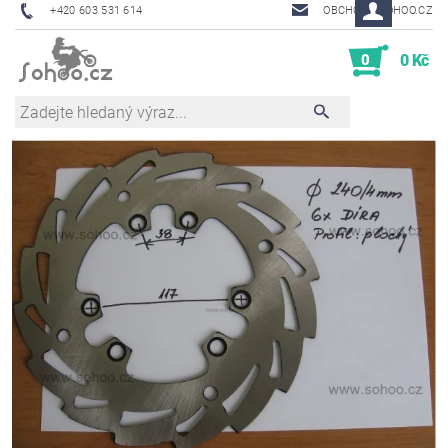
+420 603 531 614
OBCHOD@SOHOO.CZ
0
0 Kč