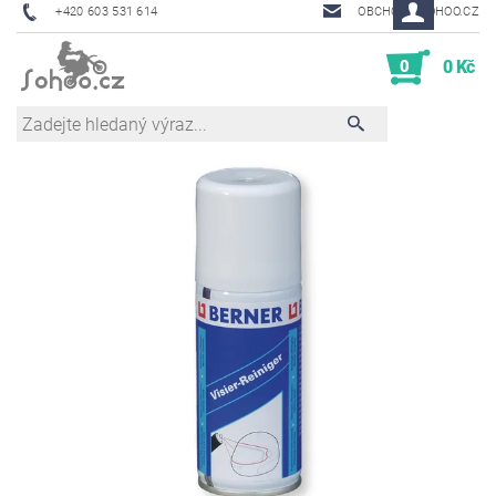
+420 603 531 614
OBCHOD@SOHOO.CZ
0
0 Kč