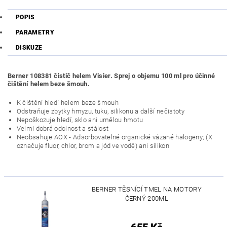
POPIS
PARAMETRY
DISKUZE
Berner 108381 čistič helem Visier. Sprej o objemu 100 ml pro účinné
čištění helem beze šmouh.
K čištění hledí helem beze šmouh
Odstraňuje zbytky hmyzu, tuku, silikonu a další nečistoty
Nepoškozuje hledí, sklo ani umělou hmotu
Velmi dobrá odolnost a stálost
Neobsahuje AOX - Adsorbovatelné organické vázané halogeny; (X
označuje fluor, chlor, brom a jód ve vodě) ani silikon
BERNER TĚSNÍCÍ TMEL NA MOTORY
ČERNÝ 200ML