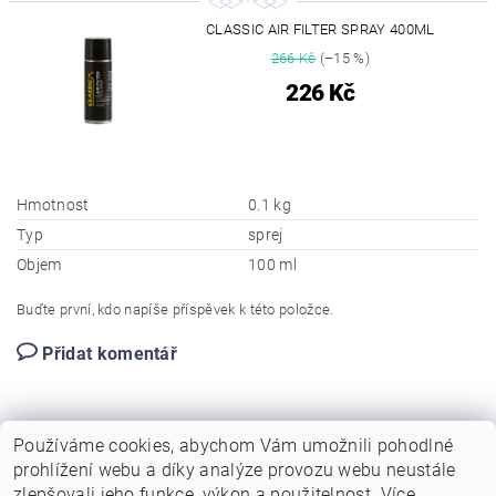
CLASSIC AIR FILTER SPRAY 400ML
266 Kč
(–15 %)
226 Kč
Hmotnost
0.1 kg
Typ
sprej
Objem
100 ml
Buďte první, kdo napíše příspěvek k této položce.
Přidat komentář
Používáme cookies, abychom Vám umožnili pohodlné
prohlížení webu a díky analýze provozu webu neustále
zlepšovali jeho funkce, výkon a použitelnost. Více